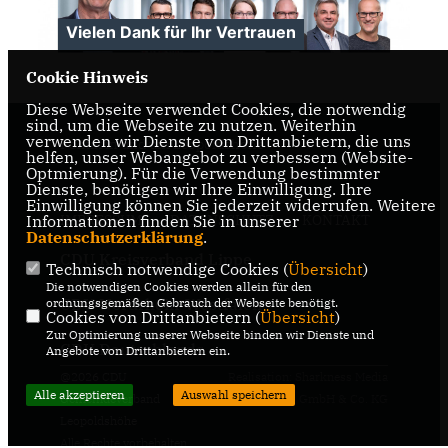
Vielen Dank für Ihr Vertrauen
Cookie Hinweis
>
Diese Webseite verwendet Cookies, die notwendig
sind, um die Webseite zu nutzen. Weiterhin
verwenden wir Dienste von Drittanbietern, die uns
Politik in und um Leopoldshöhe
helfen, unser Webangebot zu verbessern (Website-
Optmierung). Für die Verwendung bestimmter
Dienste, benötigen wir Ihre Einwilligung. Ihre
Einwilligung können Sie jederzeit widerrufen. Weitere
Informationen finden Sie in unserer
IMPRESSUM
DATENSCHUTZ
KONTAKT
Datenschutzerklärung
.
CDU Kreisverband Lippe
Technisch notwendige Cookies (
Übersicht
)
Die notwendigen Cookies werden allein für den
CDU Nordrhein-Westfalen
ordnungsgemäßen Gebrauch der Webseite benötigt.
Cookies von Drittanbietern (
Übersicht
)
Zur Optimierung unserer Webseite binden wir Dienste und
CDU Deutschlands
Angebote von Drittanbietern ein.
@2026 CDU
Realisation: Sharkness Media
Alle akzeptieren
Auswahl speichern
Gemeindeverband
GmbH & Co. KG
Leopoldshöhe
Alle Rechte vorbehalten.