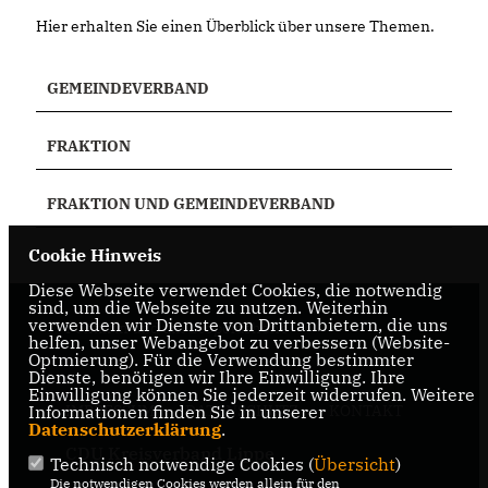
Hier erhalten Sie einen Überblick über unsere Themen.
GEMEINDEVERBAND
FRAKTION
FRAKTION UND GEMEINDEVERBAND
Cookie Hinweis
Diese Webseite verwendet Cookies, die notwendig
sind, um die Webseite zu nutzen. Weiterhin
verwenden wir Dienste von Drittanbietern, die uns
Politik in und um Leopoldshöhe
helfen, unser Webangebot zu verbessern (Website-
Optmierung). Für die Verwendung bestimmter
Dienste, benötigen wir Ihre Einwilligung. Ihre
Einwilligung können Sie jederzeit widerrufen. Weitere
IMPRESSUM
DATENSCHUTZ
KONTAKT
Informationen finden Sie in unserer
Datenschutzerklärung
.
CDU Kreisverband Lippe
Technisch notwendige Cookies (
Übersicht
)
Die notwendigen Cookies werden allein für den